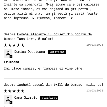
înainte să comandați. N-aș spune ca e bej culoarea
sau maro închis, ci mai degrabă un gri petrol,
oricum arată minunat, am și vestă și arată foarte
bine împreună. Mulțumesc, Ipanomi! ❤️
Cămașa elegantă cu corset din poplin de
bumbac Tana Lawn, 5 culori
19/03/2025
Denisa Deusteanu
Frumoasa
Imi place camasa, e frumoasa si vine bine.
Jachetă casual din twill de bumbac, midi, bej
13/03/2025
Oana Giurgiu