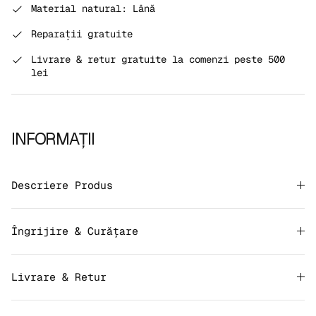
Rating of 5 means OVERSIZED.
Material natural: Lână
The rating of this product for "" is 2.
Reparații gratuite
Livrare & retur gratuite la comenzi peste 500
lei
INFORMAȚII
Descriere Produs
Îngrijire & Curățare
Livrare & Retur