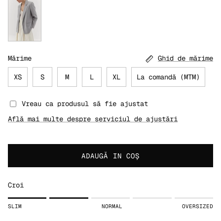
Sacou elegant din lână premium, lung, gri
Mărime
Ghid de mărime
XS
S
M
L
XL
La comandă (MTM)
Vreau ca produsul să fie ajustat
Află mai multe despre serviciul de ajustări
ADAUGĂ IN COŞ
Croi
Rating of 1 means SLIM.
SLIM
NORMAL
OVERSIZED
Middle rating means NORMAL.