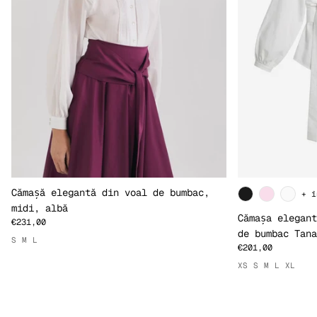
Cămașă elegantă din voal de bumbac,
+ î
midi, albă
Cămașa elegant
€231,00
de bumbac Tana
S
M
L
€201,00
XS
S
M
L
XL