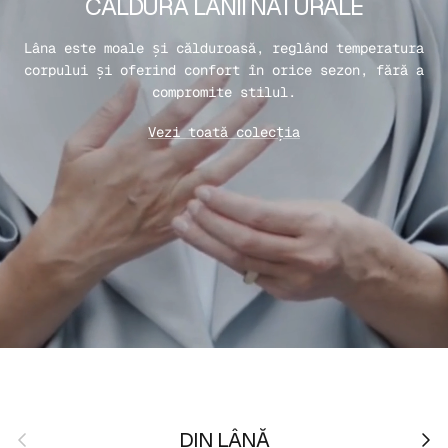
CĂLDURA LÂNII NATURALE
Lâna este moale și călduroasă, reglând temperatura
corpului și oferind confort în orice sezon, fără a
compromite stilul.
Vezi toată colecția
Anterior
Urmă
DIN LÂNĂ