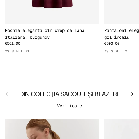
Rochie elegantă din crep de lână
Pantaloni eleg
italiană, burgundy
gri închis
€561,00
€396,00
XS
S
M
L
XL
XS
S
M
L
XL
Anterior
Urmă
DIN COLECȚIA SACOURI ȘI BLAZERE
Vezi toate