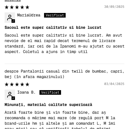
30/09/2025
MariaUdrea
Sacoul este super calitativ si bine lucrat
Sacoul este super calitativ si bine lucrat. Am avut
nevoie de el mai rapid decat termenul de livrare
standard, iar cei de la Ipanomi m-au ajutat cu acest
aspect. Coletul a ajuns in timp util
Pantalonii casual din twill de bumbac, capri,
bej
03/04/2025
Ioana B.
Minunați, material calitate superioară
Arată foarte bine și vin foarte bine, dar aș
recomanda o mărime mai mare (de regulă port M la
brand-urile hm și altele și am comandat L, M îmi
erau mici) sau să verificați tabelul de mărimi