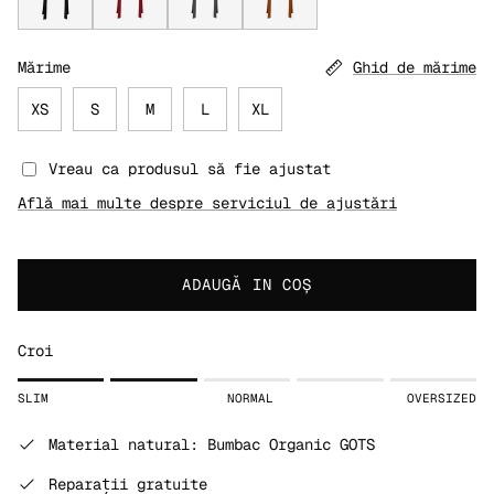
Guler-vestă din poplin de bumbac organic, negru
Guler-vestă din poplin de bumbac organic, roș
Guler-vestă din poplin de bumbac, gri
Guler-vestă din twill de bum
Mărime
Ghid de mărime
XS
S
M
L
XL
Vreau ca produsul să fie ajustat
Află mai multe despre serviciul de ajustări
ADAUGĂ IN COŞ
Croi
Rating of 1 means SLIM.
SLIM
NORMAL
OVERSIZED
Middle rating means NORMAL.
Rating of 5 means OVERSIZED.
Material natural: Bumbac Organic GOTS
The rating of this product for "" is 2.
Reparații gratuite