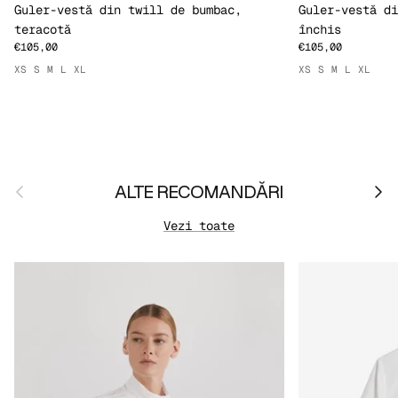
Guler-vestă din twill de bumbac,
Guler-vestă di
teracotă
închis
€105,00
€105,00
XS
S
M
L
XL
XS
S
M
L
XL
Anterior
Urmă
ALTE RECOMANDĂRI
Vezi toate