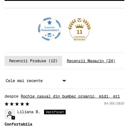
11
Recenzii Produse (
12
)
Recenzii Magazin (
24
)
Sort by
Rochie casual din bumbac organic, midi, gri
04/08/2026
Liliana B.
Confortabila