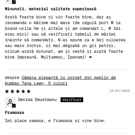
Minunați, material calitate superioară
Arată foarte bine și vin foarte bine, dar aș
recomanda o mărime mai mare (de regulă port M la
brand-urile hm și altele și am comandat L, M îmi
erau mici) sau să verificați tabelul de mărimi
înainte să comandați. N-aș spune ca e bej culoarea
sau maro închis, ci mai degrabă un gri petrol,
oricum arată minunat, am și vestă și arată foarte
bine împreună. Mulțumesc, Ipanomi! ❤️
Cămașa elegantă cu corset din poplin de
bumbac Tana Lawn, 5 culori
19/03/2025
Denisa Deusteanu
Frumoasa
Imi place camasa, e frumoasa si vine bine.