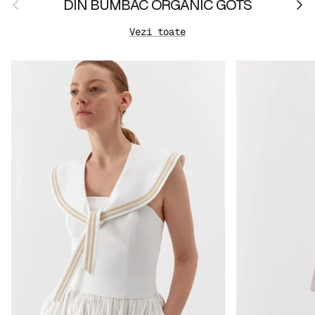
Anterior
Urmă
DIN BUMBAC ORGANIC GOTS
Vezi toate