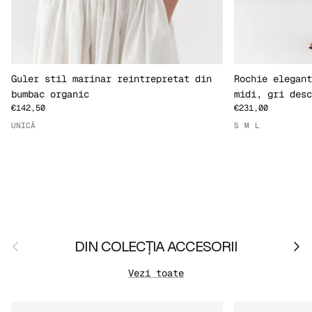
Guler stil marinar reintrepretat din
Rochie elegant
bumbac organic
midi, gri desc
€142,50
€231,00
UNICĂ
S
M
L
Anterior
Urmă
DIN COLECȚIA ACCESORII
Vezi toate