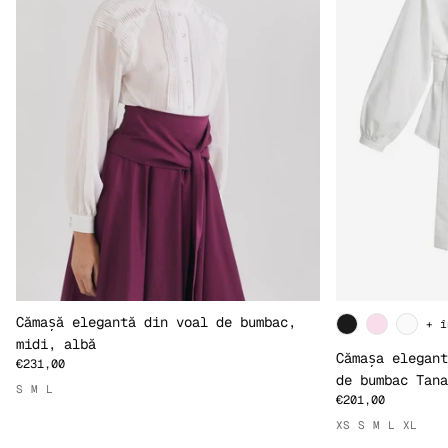
Cămașă elegantă din voal de bumbac,
+ î
midi, albă
Cămașa elegant
€231,00
de bumbac Tana
S
M
L
€201,00
XS
S
M
L
XL