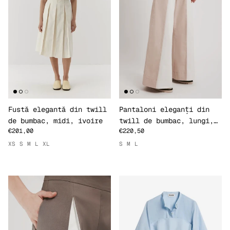
Fustă elegantă din twill
Pantaloni eleganți din
de bumbac, midi, ivoire
twill de bumbac, lungi,
€201,00
€220,50
bej
XS
S
M
L
XL
S
M
L