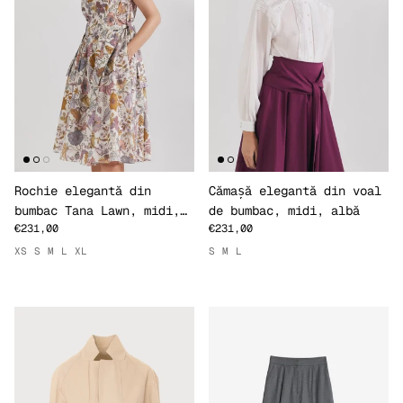
Rochie elegantă din
Cămașă elegantă din voal
bumbac Tana Lawn, midi,
de bumbac, midi, albă
€231,00
€231,00
print
XS
S
M
L
XL
S
M
L