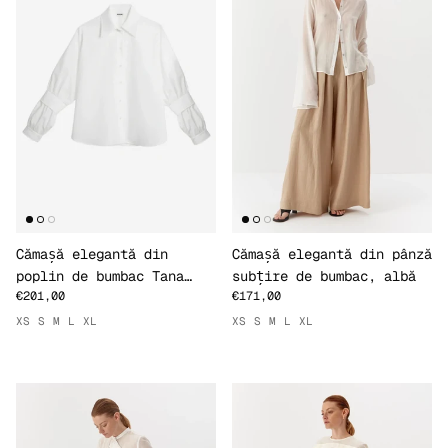
Cămașă elegantă din
Cămașă elegantă din pânză
poplin de bumbac Tana
subțire de bumbac, albă
€201,00
€171,00
Lawn, albă
XS
S
M
L
XL
XS
S
M
L
XL