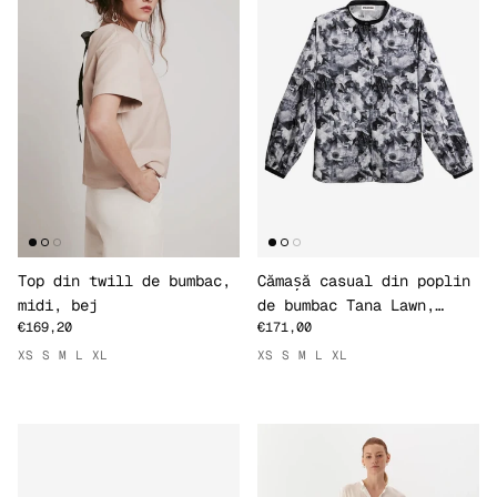
Top din twill de bumbac,
Cămașă casual din poplin
midi, bej
de bumbac Tana Lawn,
€169,20
€171,00
print special
XS
S
M
L
XL
XS
S
M
L
XL