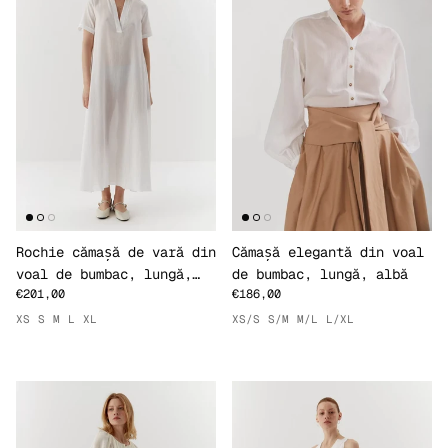
Rochie cămașă de vară din
Cămașă elegantă din voal
voal de bumbac, lungă,
de bumbac, lungă, albă
€201,00
€186,00
albă
XS
S
M
L
XL
XS/S
S/M
M/L
L/XL