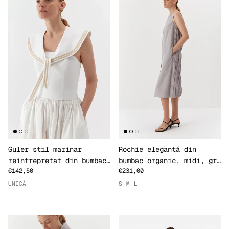
Guler stil marinar
Rochie elegantă din
reintrepretat din bumbac
bumbac organic, midi, gri
€142,50
€231,00
organic
deschis
UNICĂ
S
M
L