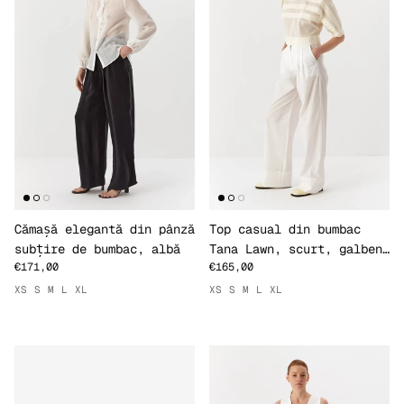
Cămașă elegantă din pânză
Top casual din bumbac
subțire de bumbac, albă
Tana Lawn, scurt, galben
€171,00
€165,00
pai
XS
S
M
L
XL
XS
S
M
L
XL