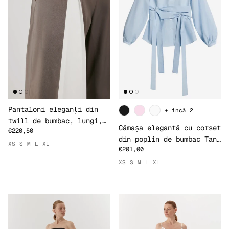
Pantaloni eleganți din
+ încă 2
twill de bumbac, lungi,
Cămașa elegantă cu corset
€220,50
gri
din poplin de bumbac Tana
XS
S
M
L
XL
€201,00
Lawn, 5 culori
XS
S
M
L
XL