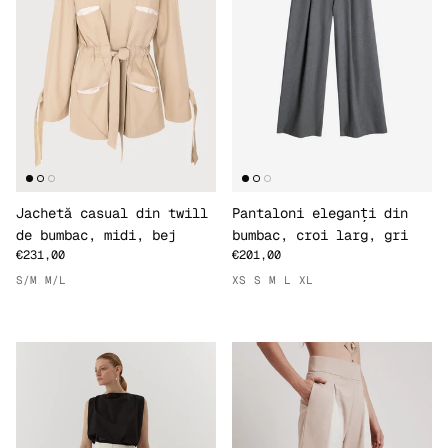
Jachetă casual din twill
Pantaloni eleganți din
de bumbac, midi, bej
bumbac, croi larg, gri
€231,00
€201,00
S/M
M/L
XS
S
M
L
XL