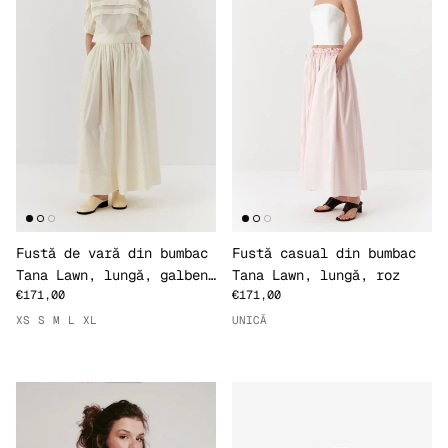
Fustă de vară din bumbac
Fustă casual din bumbac
Tana Lawn, lungă, galben
Tana Lawn, lungă, roz
€171,00
€171,00
pai
XS
S
M
L
XL
UNICĂ