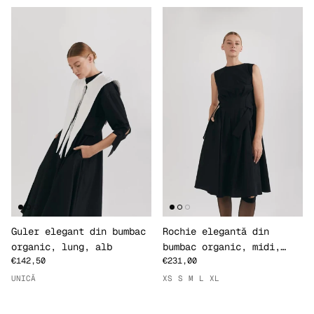
Guler elegant din bumbac
Rochie elegantă din
organic, lung, alb
bumbac organic, midi,
€142,50
€231,00
neagră
UNICĂ
XS
S
M
L
XL