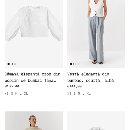
Cămașă elegantă crop din
Vestă elegantă din
poplin de bumbac Tana
bumbac, scurtă, albă
€165,00
€141,00
Lawn
XS
S
M
L
XL
XS
S
M
L
XL