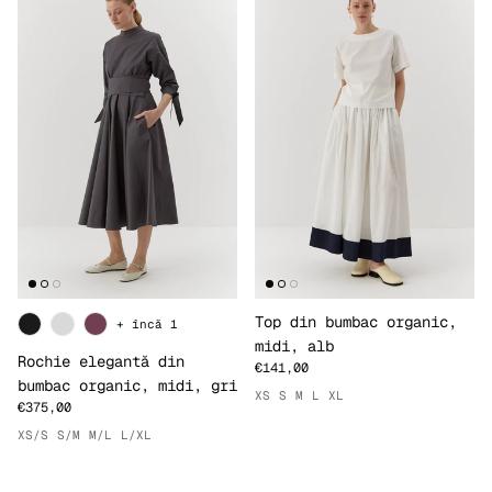
Top din bumbac organic,
+ încă 1
midi, alb
Rochie elegantă din
€141,00
bumbac organic, midi, gri
XS
S
M
L
XL
€375,00
XS/S
S/M
M/L
L/XL