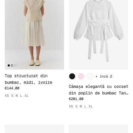
Top structurat din
+ încă 2
bumbac, midi, ivoire
Cămașa elegantă cu corset
€144,00
din poplin de bumbac Tana
XS
S
M
L
XL
€201,00
Lawn, albă
XS
S
M
L
XL