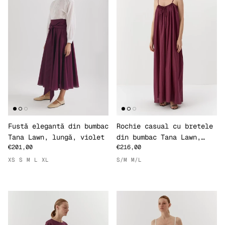
Fustă elegantă din bumbac
Rochie casual cu bretele
Tana Lawn, lungă, violet
din bumbac Tana Lawn,
€201,00
€216,00
lungă, violet
XS
S
M
L
XL
S/M
M/L