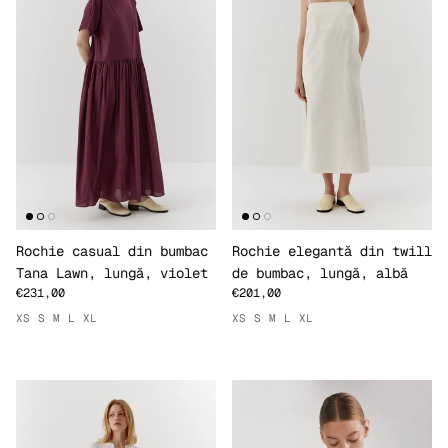
Rochie casual din bumbac
Rochie elegantă din twill
Tana Lawn, lungă, violet
de bumbac, lungă, albă
€231,00
€201,00
XS
S
M
L
XL
XS
S
M
L
XL