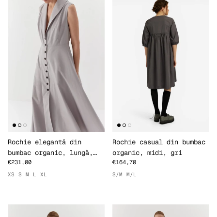
Rochie elegantă din
Rochie casual din bumbac
bumbac organic, lungă,
organic, midi, gri
€231,00
€164,70
gri deschis
XS
S
M
L
XL
S/M
M/L