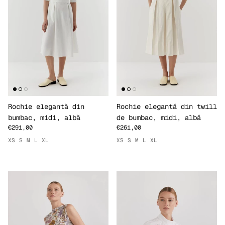
Rochie elegantă din
Rochie elegantă din twill
bumbac, midi, albă
de bumbac, midi, albă
€291,00
€261,00
XS
S
M
L
XL
XS
S
M
L
XL