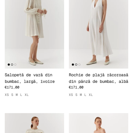
Salopetă de vară din
Rochie de plajă răcoroasă
bumbac, largă, ivoire
din pânză de bumbac, albă
€171,00
€171,00
XS
S
M
L
XL
XS
S
M
L
XL