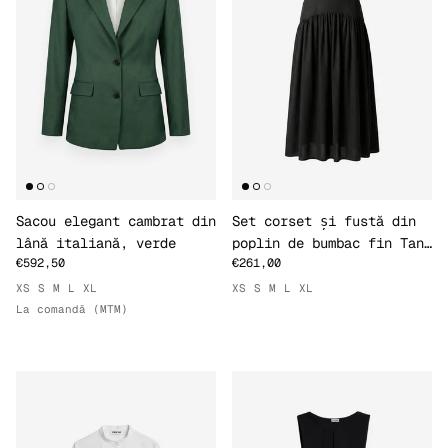
Sacou elegant cambrat din
Set corset și fustă din
lână italiană, verde
poplin de bumbac fin Tana
€592,50
€261,00
Lawn, negru
XS
S
M
L
XL
XS
S
M
L
XL
La comandă (MTM)