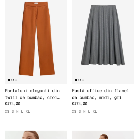
Pantaloni eleganți din
Fustă office din flanel
twill de bumbac, croi
de bumbac, midi, gri
€174,00
€174,00
drept, teracotă
XS
S
M
L
XL
XS
S
M
L
XL