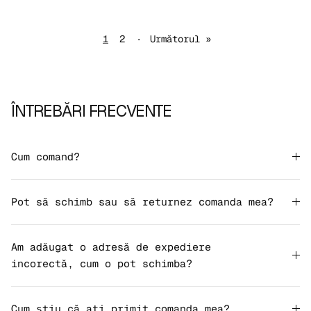
1
2
·
Următorul »
ÎNTREBĂRI FRECVENTE
Cum comand?
Pot să schimb sau să returnez comanda mea?
Am adăugat o adresă de expediere
incorectă, cum o pot schimba?
Cum știu că ați primit comanda mea?