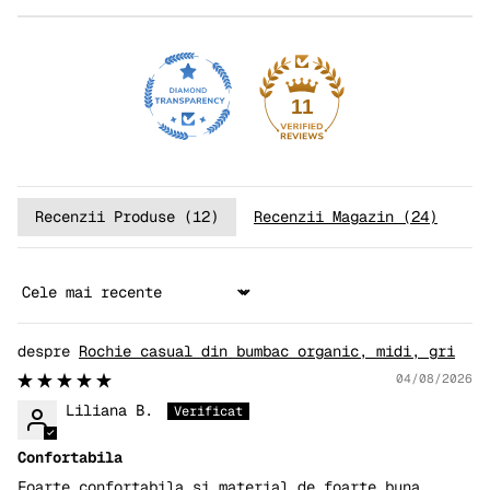
11
Recenzii Produse (
12
)
Recenzii Magazin (
24
)
Sort by
Rochie casual din bumbac organic, midi, gri
04/08/2026
Liliana B.
Confortabila
Foarte confortabila si material de foarte buna