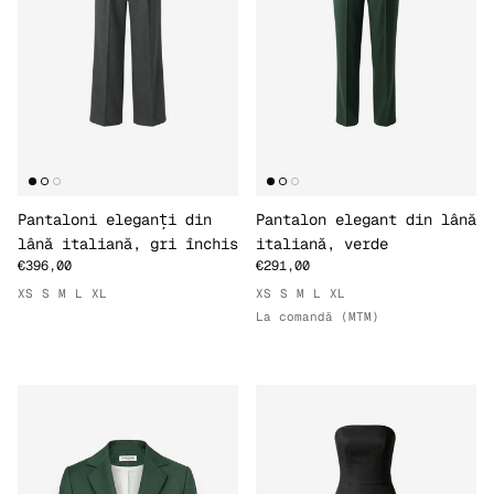
Pantaloni eleganți din
Pantalon elegant din lână
lână italiană, gri închis
italiană, verde
€396,00
€291,00
XS
S
M
L
XL
XS
S
M
L
XL
La comandă (MTM)