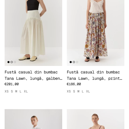
Fustă casual din bumbac
Fustă casual din bumbac
Tana Lawn, lungă, galben
Tana Lawn, lungă, print
€201,00
€186,00
pai
Fantasy Land
XS
S
M
L
XL
XS
S
M
L
XL