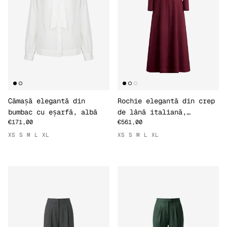
Cămașă elegantă din
Rochie elegantă din crep
bumbac cu eșarfă, albă
de lână italiană,
€171,00
€561,00
burgundy
XS
S
M
L
XL
XS
S
M
L
XL