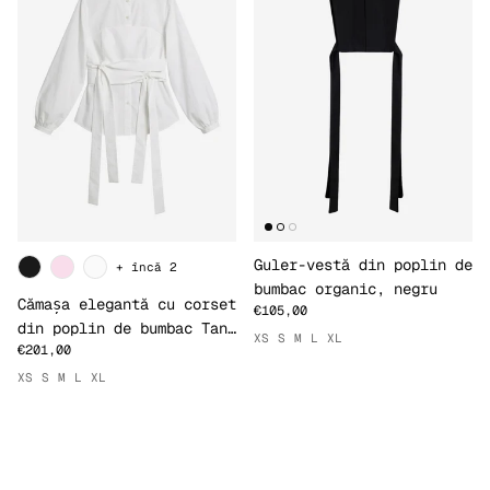
Guler-vestă din poplin de
+ încă 2
bumbac organic, negru
Cămașa elegantă cu corset
€105,00
din poplin de bumbac Tana
XS
S
M
L
XL
€201,00
Lawn, albă
XS
S
M
L
XL