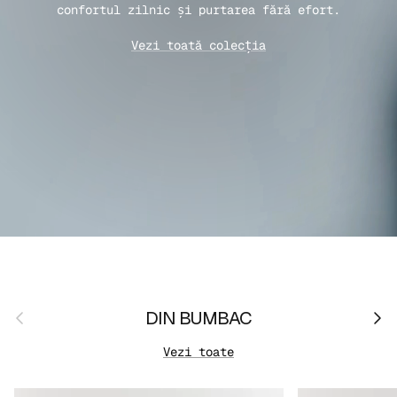
confortul zilnic și purtarea fără efort.
Vezi toată colecția
Anterior
Urmă
DIN BUMBAC
Vezi toate