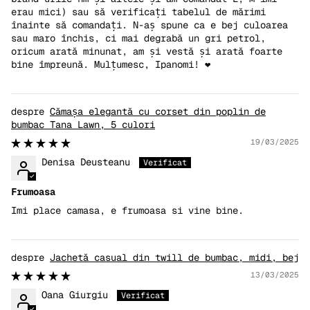
erau mici) sau să verificați tabelul de mărimi
înainte să comandați. N-aș spune ca e bej culoarea
sau maro închis, ci mai degrabă un gri petrol,
oricum arată minunat, am și vestă și arată foarte
bine împreună. Mulțumesc, Ipanomi! ❤️
Cămașa elegantă cu corset din poplin de
bumbac Tana Lawn, 5 culori
19/03/2025
Denisa Deusteanu
Frumoasa
Imi place camasa, e frumoasa si vine bine.
Jachetă casual din twill de bumbac, midi, bej
13/03/2025
Oana Giurgiu