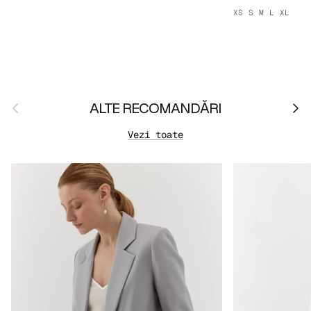
XS
S
M
L
XL
Anterior
Urmă
ALTE RECOMANDĂRI
Vezi toate