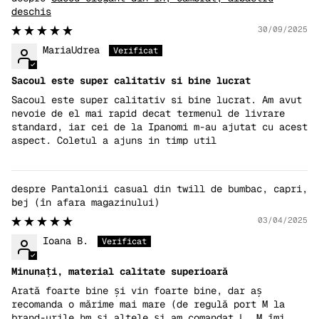
deschis
30/09/2025
MariaUdrea
Sacoul este super calitativ si bine lucrat
Sacoul este super calitativ si bine lucrat. Am avut
nevoie de el mai rapid decat termenul de livrare
standard, iar cei de la Ipanomi m-au ajutat cu acest
aspect. Coletul a ajuns in timp util
Pantalonii casual din twill de bumbac, capri,
bej
03/04/2025
Ioana B.
Minunați, material calitate superioară
Arată foarte bine și vin foarte bine, dar aș
recomanda o mărime mai mare (de regulă port M la
brand-urile hm și altele și am comandat L, M îmi