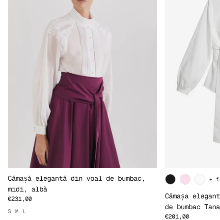
Cămașă elegantă din voal de bumbac,
+ î
midi, albă
Cămașa elegant
€231,00
de bumbac Tana
S
M
L
€201,00