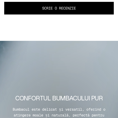
SCRIE O RECENZIE
CONFORTUL BUMBACULUI PUR
Bumbacul este delicat și versatil, oferind o
atingere moale și naturală, perfectă pentru