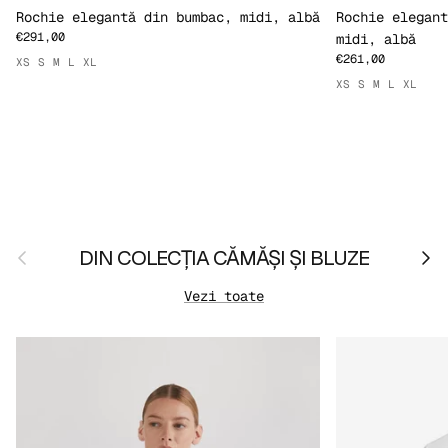
Rochie elegantă din bumbac, midi, albă
Rochie elegant
€291,00
midi, albă
€261,00
XS
S
M
L
XL
XS
S
M
L
XL
Anterior
Urmă
DIN COLECȚIA CĂMĂȘI ȘI BLUZE
Vezi toate