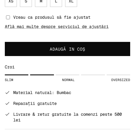
XS
S
M
L
XL
Vreau ca produsul să fie ajustat
Află mai multe despre serviciul de ajustări
ADAUGĂ IN COŞ
Croi
Rating of 1 means SLIM.
SLIM
NORMAL
OVERSIZED
Middle rating means NORMAL.
Rating of 5 means OVERSIZED.
Material natural: Bumbac
The rating of this product for "" is 2.
Reparații gratuite
Livrare & retur gratuite la comenzi peste 500
lei