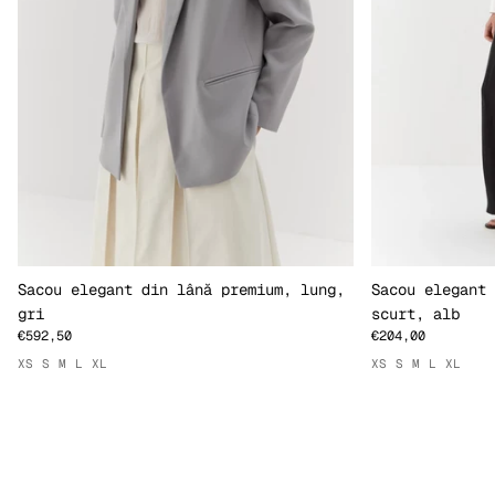
Sacou elegant din lână premium, lung,
Sacou elegant 
gri
scurt, alb
€592,50
€204,00
XS
S
M
L
XL
XS
S
M
L
XL