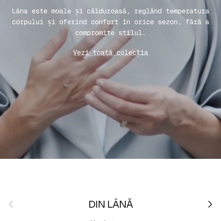
Lâna este moale și călduroasă, reglând temperatura
corpului și oferind confort în orice sezon, fără a
compromite stilul.
Vezi toată colecția
Anterior
Urmă
DIN LÂNĂ