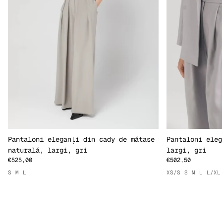
Pantaloni eleganți din cady de mătase
Pantaloni eleg
naturală, largi, gri
largi, gri
€525,00
€502,50
S
M
L
XS/S
S
M
L
L/XL