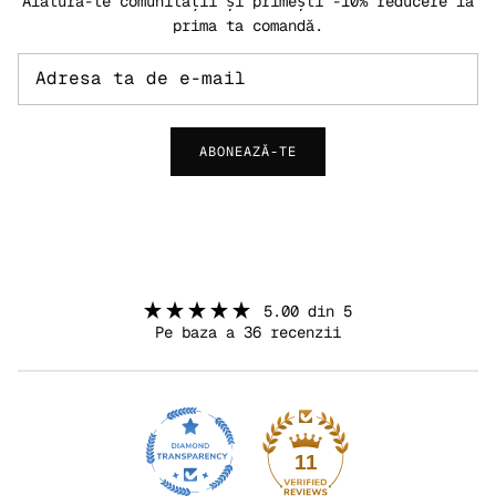
Alătură-te comunității și primești -10% reducere la
prima ta comandă.
ABONEAZĂ-TE
5.00 din 5
Pe baza a 36 recenzii
11