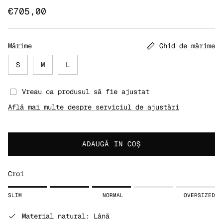
€705,00
Mărime
Ghid de mărime
S
M
L
Vreau ca produsul să fie ajustat
Află mai multe despre serviciul de ajustări
ADAUGĂ IN COŞ
Croi
Rating of 1 means SLIM.
SLIM
NORMAL
OVERSIZED
Middle rating means NORMAL.
Rating of 5 means OVERSIZED.
Material natural: Lână