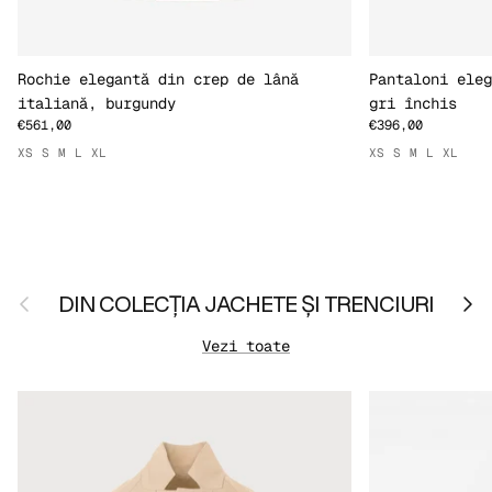
Rochie elegantă din crep de lână
Pantaloni eleg
italiană, burgundy
gri închis
€561,00
€396,00
XS
S
M
L
XL
XS
S
M
L
XL
Anterior
Urmă
DIN COLECȚIA JACHETE ȘI TRENCIURI
Vezi toate