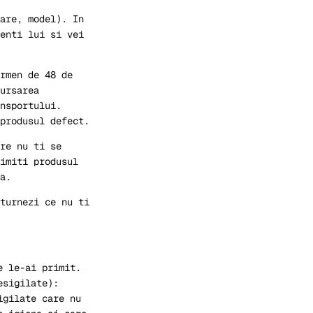
are, model). In
enti lui si vei
rmen de 48 de
ursarea
nsportului.
 produsul defect.
re nu ti se
imiti produsul
a.
turnezi ce nu ti
e le-ai primit.
esigilate):
igilate care nu