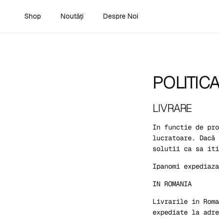
Treci la conținut
Shop
Noutăți
Despre Noi
POLITICA
LIVRARE
In functie de pro
lucratoare. Dacă 
solutii ca sa iti
Ipanomi expediaza
IN ROMANIA
Livrarile in Roma
expediate la adre