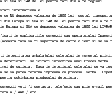
a si SUA si 140 de lei pentru tari din alte regiuni.
ivrari internationale:
e ce NU depasesc valoarea de 1500 lei, costul transportu
i din Europa si SUA si 140 de lei pentru tari din alte r
in Europa si SUA ce depasesc valoarea de 1500 lei LIVRAR
ficati in explicatiile comenzii sau operatorului Ipanomi
(aceasta taxa va fi suportata de catre client si se va r
ti integritatea ambalajului coletului in momentul primir
a deteriorari, solicitati intocmirea unui Proces Verbal 
rmei de curierat. Daca in interiorul coletului se va reg
a se va putea returna impreuna cu procesul verbal. Exped
pentru schimbarea produsului deteriorat.
comenzii veti fi contactat telefonic sau prin e-mail pen
totala / AWB / etc.