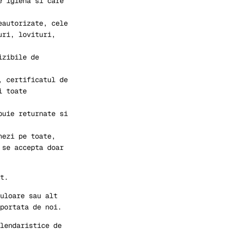
e igiena si care
eautorizate, cele
uri, lovituri,
izibile de
, certificatul de
i toate
buie returnate si
nezi pe toate,
 se accepta doar
t.
uloare sau alt
portata de noi.
lendaristice de