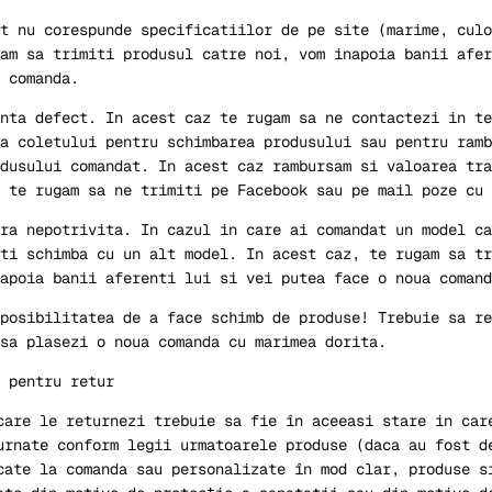
t nu corespunde specificatiilor de pe site (marime, culo
am sa trimiti produsul catre noi, vom inapoia banii afer
 comanda.
nta defect. In acest caz te rugam sa ne contactezi in te
a coletului pentru schimbarea produsului sau pentru ramb
dusului comandat. In acest caz rambursam si valoarea tra
, te rugam sa ne trimiti pe Facebook sau pe mail poze cu
ra nepotrivita. In cazul in care ai comandat un model ca
ti schimba cu un alt model. In acest caz, te rugam sa tr
apoia banii aferenti lui si vei putea face o noua comand
posibilitatea de a face schimb de produse! Trebuie sa re
sa plasezi o noua comanda cu marimea dorita.
 pentru retur
care le returnezi trebuie sa fie în aceeasi stare in car
urnate conform legii urmatoarele produse (daca au fost d
cate la comanda sau personalizate în mod clar, produse s