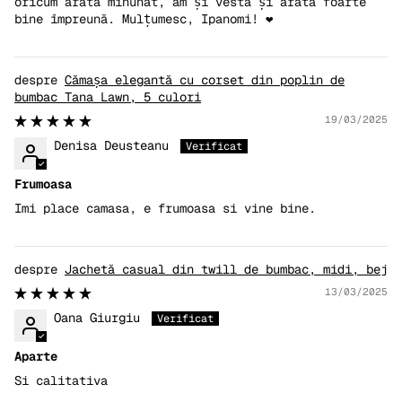
oricum arată minunat, am și vestă și arată foarte
bine împreună. Mulțumesc, Ipanomi! ❤️
Cămașa elegantă cu corset din poplin de
bumbac Tana Lawn, 5 culori
19/03/2025
Denisa Deusteanu
Frumoasa
Imi place camasa, e frumoasa si vine bine.
Jachetă casual din twill de bumbac, midi, bej
13/03/2025
Oana Giurgiu
Aparte
Si calitativa