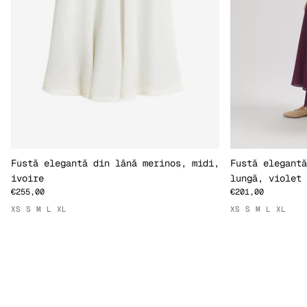
Fustă elegantă din lână merinos, midi,
Fustă elegantă
ivoire
lungă, violet
€255,00
€201,00
XS
S
M
L
XL
XS
S
M
L
XL