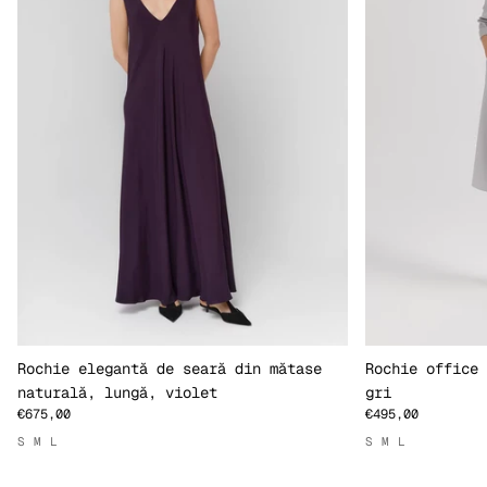
Rochie elegantă de seară din mătase
Rochie office 
naturală, lungă, violet
gri
€675,00
€495,00
S
M
L
S
M
L