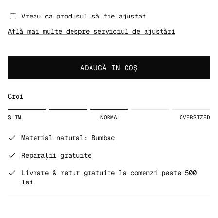
Vreau ca produsul să fie ajustat
Află mai multe despre serviciul de ajustări
ADAUGĂ IN COŞ
Croi
Rating of 1 means SLIM.
SLIM
NORMAL
OVERSIZED
Middle rating means NORMAL.
Rating of 5 means OVERSIZED.
Material natural: Bumbac
The rating of this product for "" is 3.
Reparații gratuite
Livrare & retur gratuite la comenzi peste 500
lei