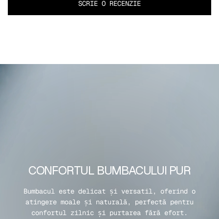
SCRIE O RECENZIE
CONFORTUL BUMBACULUI PUR
Bumbacul este delicat și versatil, oferind o
atingere moale și naturală, perfectă pentru
confortul zilnic și purtarea fără efort.