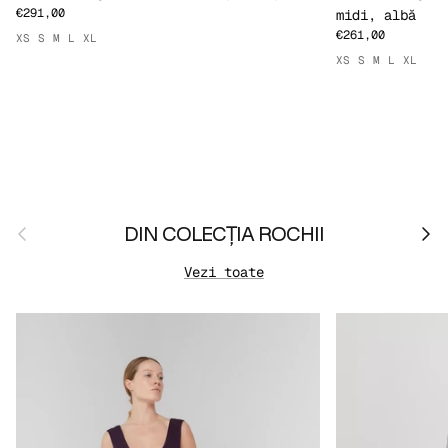
€291,00
midi, albă
€261,00
XS
S
M
L
XL
XS
S
M
L
XL
Anterior
Urmă
DIN COLECȚIA ROCHII
Vezi toate