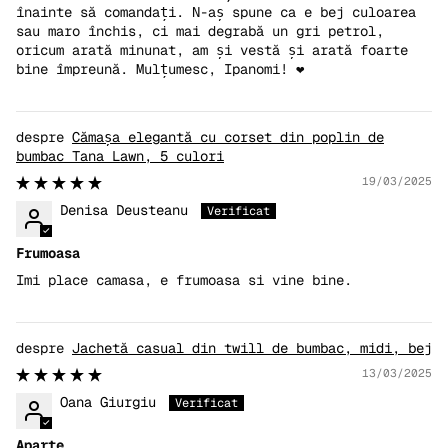
înainte să comandați. N-aș spune ca e bej culoarea
sau maro închis, ci mai degrabă un gri petrol,
oricum arată minunat, am și vestă și arată foarte
bine împreună. Mulțumesc, Ipanomi! ❤️
Cămașa elegantă cu corset din poplin de
bumbac Tana Lawn, 5 culori
19/03/2025
Denisa Deusteanu
Frumoasa
Imi place camasa, e frumoasa si vine bine.
Jachetă casual din twill de bumbac, midi, bej
13/03/2025
Oana Giurgiu
Aparte