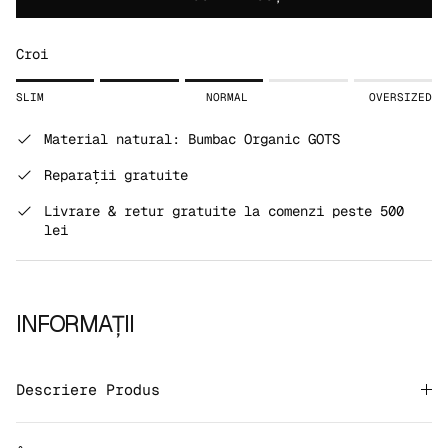
Croi
Rating of 1 means SLIM.
SLIM
NORMAL
OVERSIZED
Middle rating means NORMAL.
Rating of 5 means OVERSIZED.
Material natural: Bumbac Organic GOTS
The rating of this product for "" is 3.
Reparații gratuite
Livrare & retur gratuite la comenzi peste 500
lei
INFORMAȚII
Descriere Produs