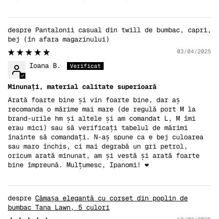
Pantalonii casual din twill de bumbac, capri,
bej
03/04/2025
Ioana B.
Minunați, material calitate superioară
Arată foarte bine și vin foarte bine, dar aș
recomanda o mărime mai mare (de regulă port M la
brand-urile hm și altele și am comandat L, M îmi
erau mici) sau să verificați tabelul de mărimi
înainte să comandați. N-aș spune ca e bej culoarea
sau maro închis, ci mai degrabă un gri petrol,
oricum arată minunat, am și vestă și arată foarte
bine împreună. Mulțumesc, Ipanomi! ❤️
Cămașa elegantă cu corset din poplin de
bumbac Tana Lawn, 5 culori