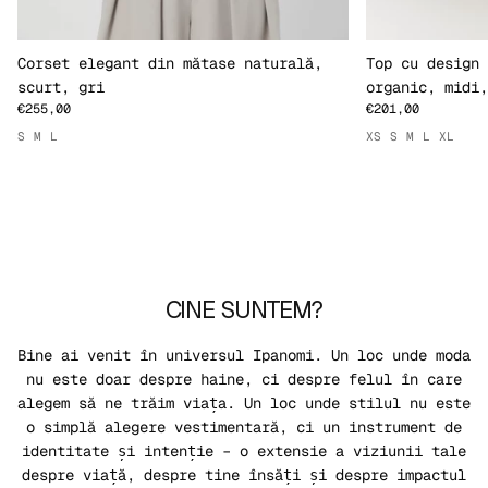
Corset elegant din mătase naturală,
Top cu design 
scurt, gri
organic, midi,
€255,00
€201,00
S
M
L
XS
S
M
L
XL
CINE SUNTEM?
Bine ai venit în universul Ipanomi. Un loc unde moda
nu este doar despre haine, ci despre felul în care
alegem să ne trăim viața. Un loc unde stilul nu este
o simplă alegere vestimentară, ci un instrument de
identitate și intenție – o extensie a viziunii tale
despre viață, despre tine însăți și despre impactul