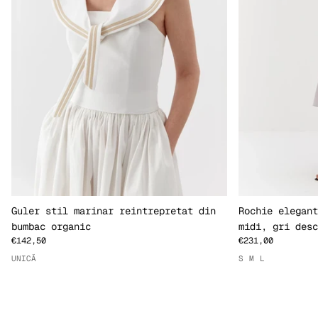
Guler stil marinar reintrepretat din
Rochie elegant
bumbac organic
midi, gri desc
€142,50
€231,00
UNICĂ
S
M
L