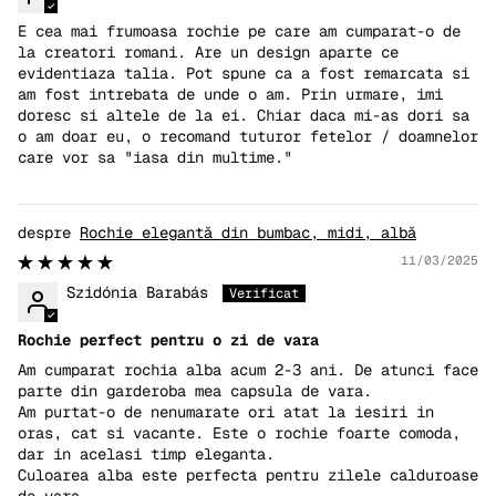
E cea mai frumoasa rochie pe care am cumparat-o de
la creatori romani. Are un design aparte ce
evidentiaza talia. Pot spune ca a fost remarcata si
am fost intrebata de unde o am. Prin urmare, imi
doresc si altele de la ei. Chiar daca mi-as dori sa
o am doar eu, o recomand tuturor fetelor / doamnelor
care vor sa "iasa din multime."
Rochie elegantă din bumbac, midi, albă
11/03/2025
Szidónia Barabás
Rochie perfect pentru o zi de vara
Am cumparat rochia alba acum 2-3 ani. De atunci face
parte din garderoba mea capsula de vara.
Am purtat-o de nenumarate ori atat la iesiri in
oras, cat si vacante. Este o rochie foarte comoda,
dar in acelasi timp eleganta.
Culoarea alba este perfecta pentru zilele calduroase