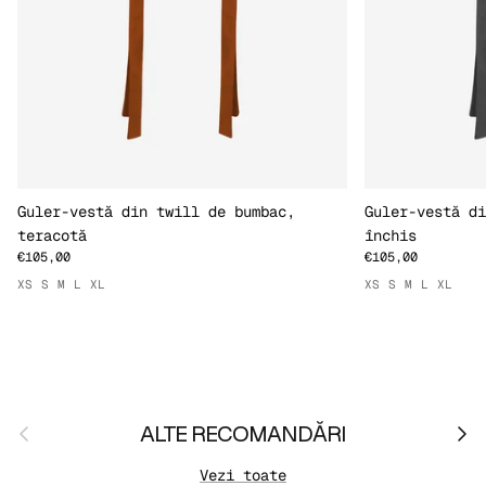
Guler-vestă din twill de bumbac,
Guler-vestă di
teracotă
închis
€105,00
€105,00
XS
S
M
L
XL
XS
S
M
L
XL
Anterior
Urmă
ALTE RECOMANDĂRI
Vezi toate