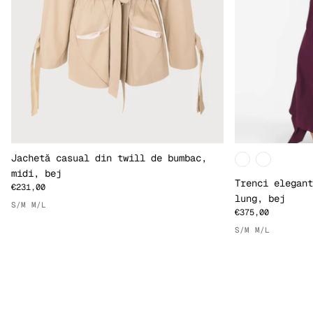
Jachetă casual din twill de bumbac,
midi, bej
Trenci elegant
€231,00
lung, bej
S/M
M/L
€375,00
S/M
M/L