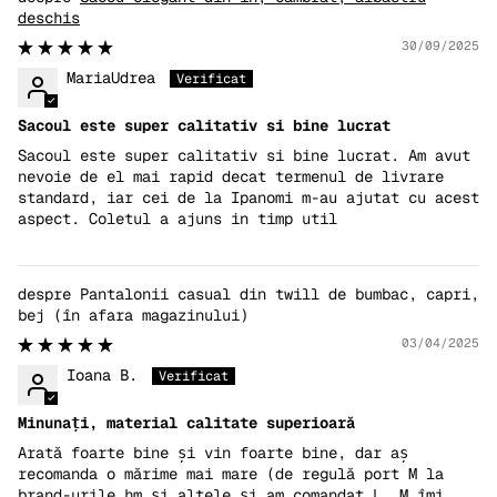
deschis
30/09/2025
MariaUdrea
Sacoul este super calitativ si bine lucrat
Sacoul este super calitativ si bine lucrat. Am avut
nevoie de el mai rapid decat termenul de livrare
standard, iar cei de la Ipanomi m-au ajutat cu acest
aspect. Coletul a ajuns in timp util
Pantalonii casual din twill de bumbac, capri,
bej
03/04/2025
Ioana B.
Minunați, material calitate superioară
Arată foarte bine și vin foarte bine, dar aș
recomanda o mărime mai mare (de regulă port M la
brand-urile hm și altele și am comandat L, M îmi