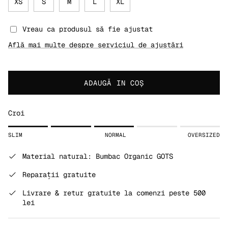
XS
S
M
L
XL
Vreau ca produsul să fie ajustat
Află mai multe despre serviciul de ajustări
ADAUGĂ IN COŞ
Croi
Rating of 1 means SLIM.
SLIM
NORMAL
OVERSIZED
Middle rating means NORMAL.
Rating of 5 means OVERSIZED.
Material natural: Bumbac Organic GOTS
The rating of this product for "" is 3.
Reparații gratuite
Livrare & retur gratuite la comenzi peste 500
lei