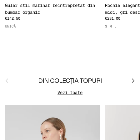
Guler stil marinar reintrepretat din
Rochie elegant
bumbac organic
midi, gri desc
€142,50
€231,00
UNICĂ
S
M
L
Anterior
Urmă
DIN COLECȚIA TOPURI
Vezi toate