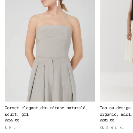
Corset elegant din mătase naturală,
Top cu design 
scurt, gri
organic, midi,
€255,00
€201,00
S
M
L
XS
S
M
L
XL