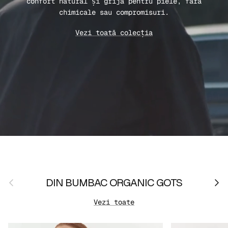
confort natural și grijă pentru piele, fără
chimicale sau compromisuri.
Vezi toată colecția
Anterior
Urmă
DIN BUMBAC ORGANIC GOTS
Vezi toate