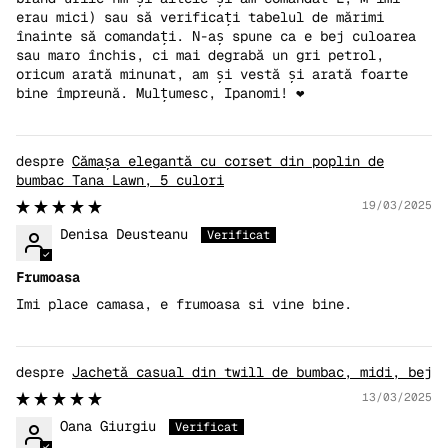
erau mici) sau să verificați tabelul de mărimi
înainte să comandați. N-aș spune ca e bej culoarea
sau maro închis, ci mai degrabă un gri petrol,
oricum arată minunat, am și vestă și arată foarte
bine împreună. Mulțumesc, Ipanomi! ❤️
Cămașa elegantă cu corset din poplin de
bumbac Tana Lawn, 5 culori
19/03/2025
Denisa Deusteanu
Frumoasa
Imi place camasa, e frumoasa si vine bine.
Jachetă casual din twill de bumbac, midi, bej
13/03/2025
Oana Giurgiu