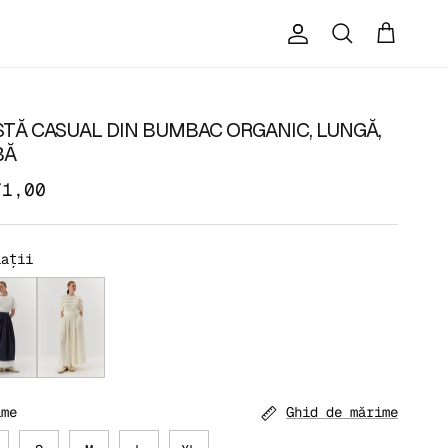
Cont
Coș
Căutare
STĂ CASUAL DIN BUMBAC ORGANIC, LUNGĂ,
BĂ
71,00
iații
tă casual din bumbac organic, lungă, bleumarin
Fustă de vară din bumbac Tana Lawn, lungă, galben p
ime
Ghid de mărime