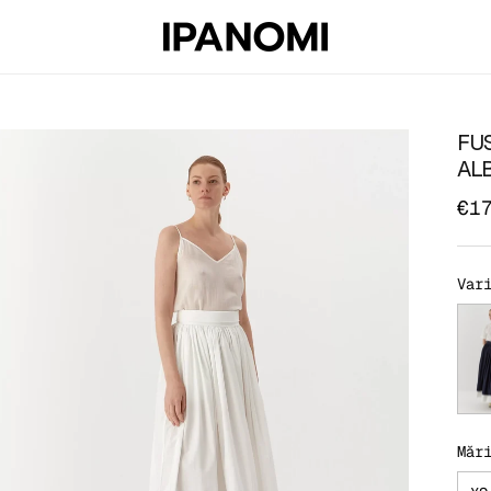
FU
AL
€1
Var
Fus
Măr