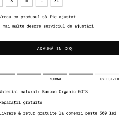
S
M
L
XL
Vreau ca produsul să fie ajustat
ă mai multe despre serviciul de ajustări
ADAUGĂ IN COŞ
i
ing of 1 means SLIM.
NORMAL
OVERSIZED
dle rating means NORMAL.
ing of 5 means OVERSIZED.
Material natural: Bumbac Organic GOTS
 rating of this product for "" is 4.
Reparații gratuite
Livrare & retur gratuite la comenzi peste 500 lei