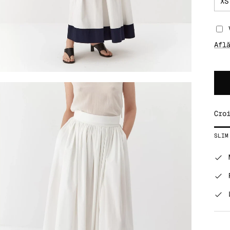
XS
Afl
Cro
Rat
SLIM
Mid
Rat
The