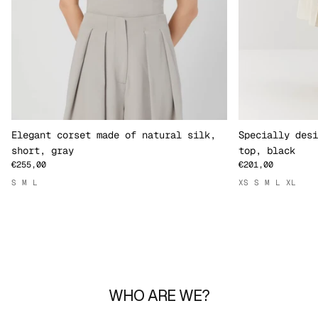
Elegant corset made of natural silk,
Specially desi
short, gray
top, black
€255,00
€201,00
S
M
L
XS
S
M
L
XL
WHO ARE WE?