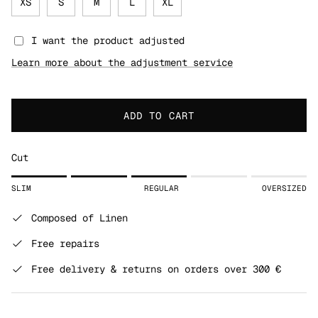
XS
S
M
L
XL
I want the product adjusted
Learn more about the adjustment service
ADD TO CART
Cut
Rating of 1 means SLIM.
SLIM
REGULAR
OVERSIZED
Middle rating means REGULAR.
Rating of 5 means OVERSIZED.
Composed of Linen
The rating of this product for "" is 3.
Free repairs
Free delivery & returns on orders over 300 €