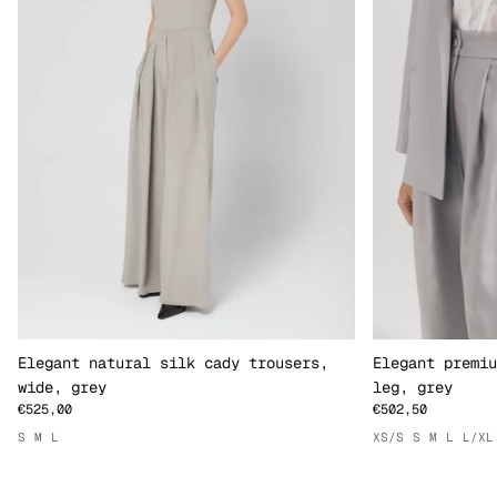
Elegant natural silk cady trousers,
Elegant premiu
wide, grey
leg, grey
€525,00
€502,50
S
M
L
XS/S
S
M
L
L/XL