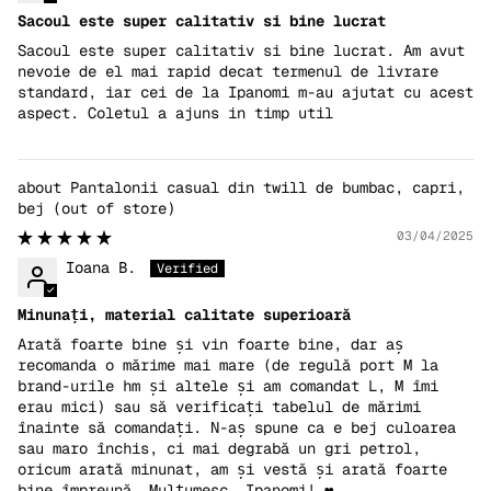
Sacoul este super calitativ si bine lucrat
Sacoul este super calitativ si bine lucrat. Am avut
nevoie de el mai rapid decat termenul de livrare
standard, iar cei de la Ipanomi m-au ajutat cu acest
aspect. Coletul a ajuns in timp util
Pantalonii casual din twill de bumbac, capri,
bej
03/04/2025
Ioana B.
Minunați, material calitate superioară
Arată foarte bine și vin foarte bine, dar aș
recomanda o mărime mai mare (de regulă port M la
brand-urile hm și altele și am comandat L, M îmi
erau mici) sau să verificați tabelul de mărimi
înainte să comandați. N-aș spune ca e bej culoarea
sau maro închis, ci mai degrabă un gri petrol,
oricum arată minunat, am și vestă și arată foarte
bine împreună. Mulțumesc, Ipanomi! ❤️