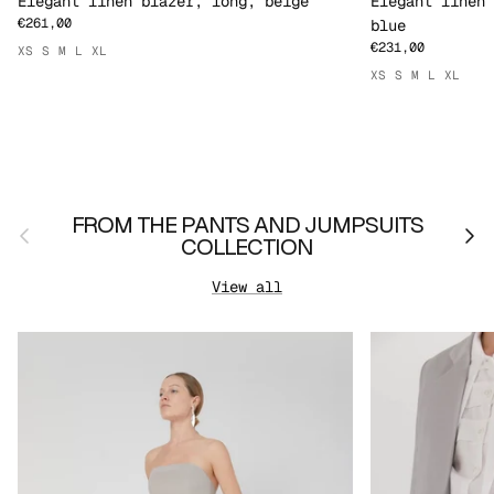
Elegant linen blazer, long, beige
Elegant linen 
€261,00
blue
€231,00
XS
S
M
L
XL
XS
S
M
L
XL
FROM THE PANTS AND JUMPSUITS
Previous
Nex
COLLECTION
View all