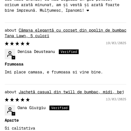
oricum arată minunat, am și vestă și arată foarte
bine împreună. Mulțumesc, Ipanomi! ❤️
Cămașa elegantă cu corset din poplin de bumbac
Tana Lawn, 5 culori
19/03/2025
Denisa Deusteanu
Frumoasa
Imi place camasa, e frumoasa si vine bine.
Jachetă casual din twill de bumbac, midi, bej
13/03/2025
Oana Giurgiu
Aparte
Si calitativa