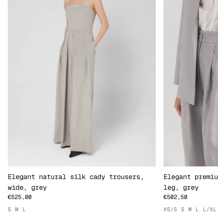
Elegant natural silk cady trousers,
Elegant premiu
wide, grey
leg, grey
€525,00
€502,50
S
M
L
XS/S
S
M
L
L/XL