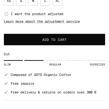
XS
S
M
L
XL
I want the product adjusted
Learn more about the adjustment service
ADD TO CART
Cut
Rating of 1 means SLIM.
SLIM
REGULAR
OVERSIZED
Middle rating means REGULAR.
Rating of 5 means OVERSIZED.
Composed of GOTS Organic Cotton
The rating of this product for "" is 2.
Free repairs
Free delivery & returns on orders over 300 €