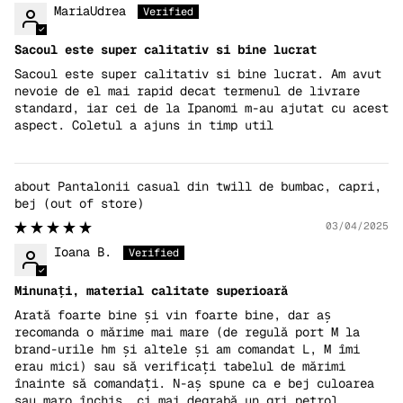
MariaUdrea
Sacoul este super calitativ si bine lucrat
Sacoul este super calitativ si bine lucrat. Am avut
nevoie de el mai rapid decat termenul de livrare
standard, iar cei de la Ipanomi m-au ajutat cu acest
aspect. Coletul a ajuns in timp util
Pantalonii casual din twill de bumbac, capri,
bej
03/04/2025
Ioana B.
Minunați, material calitate superioară
Arată foarte bine și vin foarte bine, dar aș
recomanda o mărime mai mare (de regulă port M la
brand-urile hm și altele și am comandat L, M îmi
erau mici) sau să verificați tabelul de mărimi
înainte să comandați. N-aș spune ca e bej culoarea
sau maro închis, ci mai degrabă un gri petrol,