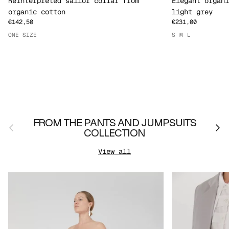
Reinterpreted sailor collar from
Elegant organi
organic cotton
light grey
€142,50
€231,00
ONE SIZE
S
M
L
FROM THE PANTS AND JUMPSUITS
Previous
Nex
COLLECTION
View all