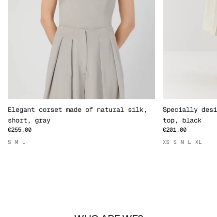
Elegant corset made of natural silk,
Specially desi
short, gray
top, black
€255,00
€201,00
S
M
L
XS
S
M
L
XL