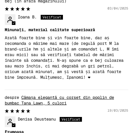
bej
03/04/2025
Ioana B.
Minunați, material calitate superioară
Arată foarte bine și vin foarte bine, dar aș
recomanda o mărime mai mare (de regulă port M la
brand-urile hm și altele și am comandat L, M îmi
erau mici) sau să verificați tabelul de mărimi
înainte să comandați. N-aș spune ca e bej culoarea
sau maro închis, ci mai degrabă un gri petrol,
oricum arată minunat, am și vestă și arată foarte
bine împreună. Mulțumesc, Ipanomi! ❤️
Cămașa elegantă cu corset din poplin de
bumbac Tana Lawn, 5 culori
19/03/2025
Denisa Deusteanu
Frumoasa