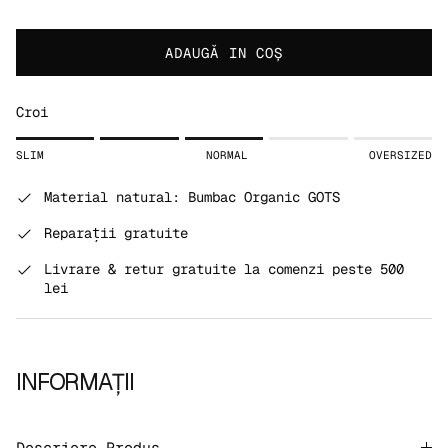
ADAUGĂ IN COŞ
Croi
Rating of 1 means SLIM.
SLIM
NORMAL
OVERSIZED
Middle rating means NORMAL.
Rating of 5 means OVERSIZED.
Material natural: Bumbac Organic GOTS
The rating of this product for "" is 3.
Reparații gratuite
Livrare & retur gratuite la comenzi peste 500
lei
INFORMAȚII
Descriere Produs