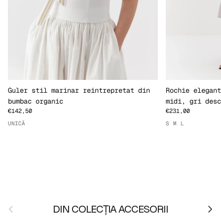
Guler stil marinar reintrepretat din
Rochie elegant
bumbac organic
midi, gri desc
€142,50
€231,00
UNICĂ
S
M
L
Anterior
Urmă
DIN COLECȚIA ACCESORII