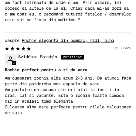
am fost intrebata de unde o am. Prin urmare, imi
doresc si altele de la ei. Chiar daca mi-as dori sa
o am doar eu, o recomand tuturor fetelor / doamnelor
care vor sa "iasa din multime."
Rochie elegantă din bumbac, midi, albă
11/03/2025
Szidónia Barabás
Rochie perfect pentru o zi de vara
Am cumparat rochia alba acum 2-3 ani. De atunci face
parte din garderoba mea capsula de vara.
Am purtat-o de nenumarate ori atat la iesiri in
oras, cat si vacante. Este o rochie foarte comoda,
dar in acelasi timp eleganta.
Culoarea alba este perfecta pentru zilele calduroase
de vara.