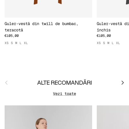
Guler-vestă din twill de bumbac,
Guler-vestă di
teracotă
închis
€105,00
€105,00
XS
S
M
L
XL
XS
S
M
L
XL
Anterior
Urmă
ALTE RECOMANDĂRI
Vezi toate